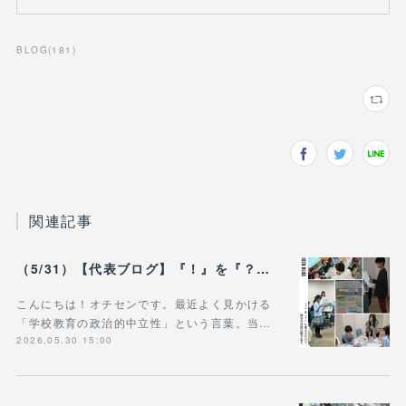
BLOG
(
181
)
関連記事
（5/31）【代表ブログ】『！』を『？』に変えるだけで、 政治の対話は動き出す。 - 政治的中立は「状態」じゃなく「ふるまい」だ。
こんにちは！オチセンです。最近よく見かける
「学校教育の政治的中立性」という言葉。当…
2026.05.30 15:00