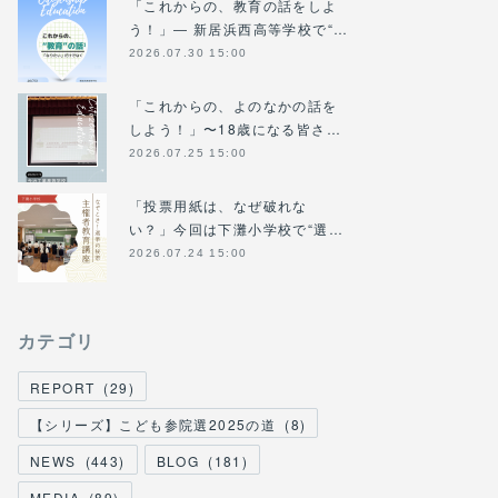
「これからの、教育の話をしよ
う！」― 新居浜西高等学校で“…
2026.07.30 15:00
「これからの、よのなかの話を
しよう！」〜18歳になる皆さ…
2026.07.25 15:00
「投票用紙は、なぜ破れな
い？」今回は下灘小学校で“選…
2026.07.24 15:00
カテゴリ
REPORT
(
29
)
【シリーズ】こども参院選2025の道
(
8
)
NEWS
(
443
)
BLOG
(
181
)
MEDIA
(
89
)