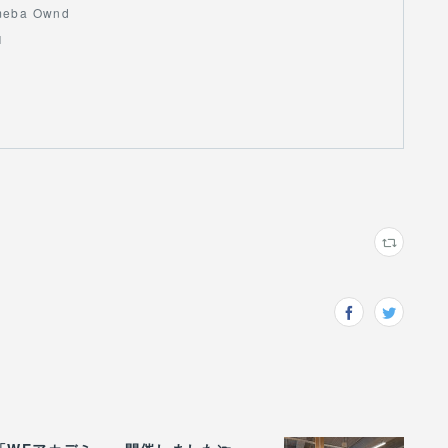
meba Ownd
N