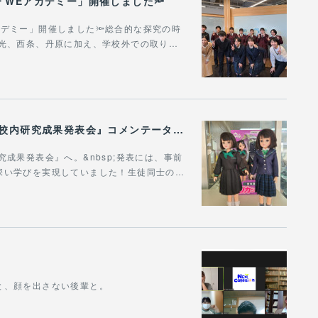
「WEアカデミー」開催しました🔦
デミー」開催しました🔦総合的な探究の時
愛光、西条、丹原に加え、学校外での取り…
愛媛県立西条高等学校の『マルチサイエンスⅠ校内研究成果発表会』コメンテーターとして参加しました！
成果発表会』へ。&nbsp;発表には、事前
深い学びを実現していました！生徒同士の…
と、顔を出さない後輩と。